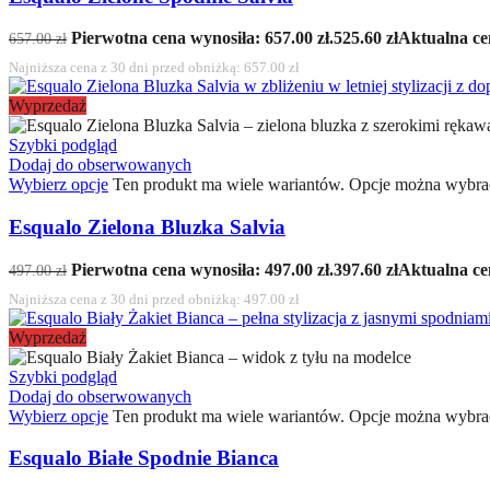
Pierwotna cena wynosiła: 657.00 zł.
525.60
zł
Aktualna cen
657.00
zł
Najniższa cena z 30 dni przed obniżką:
657.00
zł
Wyprzedaż
Szybki podgląd
Dodaj do obserwowanych
Wybierz opcje
Ten produkt ma wiele wariantów. Opcje można wybrać
Esqualo Zielona Bluzka Salvia
Pierwotna cena wynosiła: 497.00 zł.
397.60
zł
Aktualna cen
497.00
zł
Najniższa cena z 30 dni przed obniżką:
497.00
zł
Wyprzedaż
Szybki podgląd
Dodaj do obserwowanych
Wybierz opcje
Ten produkt ma wiele wariantów. Opcje można wybrać
Esqualo Białe Spodnie Bianca