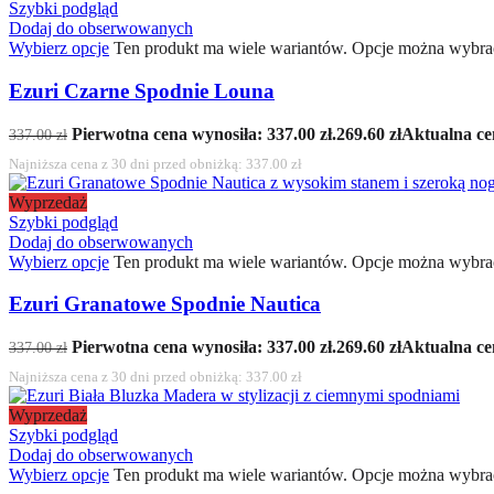
Szybki podgląd
Dodaj do obserwowanych
Wybierz opcje
Ten produkt ma wiele wariantów. Opcje można wybrać
Ezuri Czarne Spodnie Louna
Pierwotna cena wynosiła: 337.00 zł.
269.60
zł
Aktualna cen
337.00
zł
Najniższa cena z 30 dni przed obniżką:
337.00
zł
Wyprzedaż
Szybki podgląd
Dodaj do obserwowanych
Wybierz opcje
Ten produkt ma wiele wariantów. Opcje można wybrać
Ezuri Granatowe Spodnie Nautica
Pierwotna cena wynosiła: 337.00 zł.
269.60
zł
Aktualna cen
337.00
zł
Najniższa cena z 30 dni przed obniżką:
337.00
zł
Wyprzedaż
Szybki podgląd
Dodaj do obserwowanych
Wybierz opcje
Ten produkt ma wiele wariantów. Opcje można wybrać