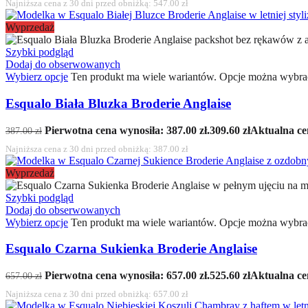
Najniższa cena z 30 dni przed obniżką:
547.00
zł
Wyprzedaż
Szybki podgląd
Dodaj do obserwowanych
Wybierz opcje
Ten produkt ma wiele wariantów. Opcje można wybrać
Esqualo Biała Bluzka Broderie Anglaise
Pierwotna cena wynosiła: 387.00 zł.
309.60
zł
Aktualna cen
387.00
zł
Najniższa cena z 30 dni przed obniżką:
387.00
zł
Wyprzedaż
Szybki podgląd
Dodaj do obserwowanych
Wybierz opcje
Ten produkt ma wiele wariantów. Opcje można wybrać
Esqualo Czarna Sukienka Broderie Anglaise
Pierwotna cena wynosiła: 657.00 zł.
525.60
zł
Aktualna cen
657.00
zł
Najniższa cena z 30 dni przed obniżką:
657.00
zł