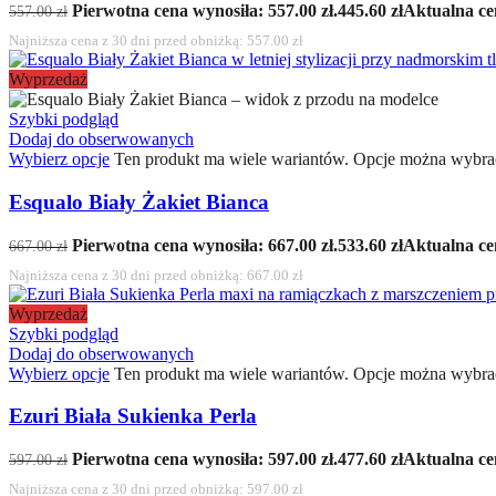
Pierwotna cena wynosiła: 557.00 zł.
445.60
zł
Aktualna cen
557.00
zł
Najniższa cena z 30 dni przed obniżką:
557.00
zł
Wyprzedaż
Szybki podgląd
Dodaj do obserwowanych
Wybierz opcje
Ten produkt ma wiele wariantów. Opcje można wybrać
Esqualo Biały Żakiet Bianca
Pierwotna cena wynosiła: 667.00 zł.
533.60
zł
Aktualna cen
667.00
zł
Najniższa cena z 30 dni przed obniżką:
667.00
zł
Wyprzedaż
Szybki podgląd
Dodaj do obserwowanych
Wybierz opcje
Ten produkt ma wiele wariantów. Opcje można wybrać
Ezuri Biała Sukienka Perla
Pierwotna cena wynosiła: 597.00 zł.
477.60
zł
Aktualna cen
597.00
zł
Najniższa cena z 30 dni przed obniżką:
597.00
zł