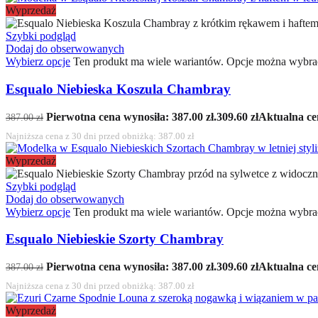
Wyprzedaż
Szybki podgląd
Dodaj do obserwowanych
Wybierz opcje
Ten produkt ma wiele wariantów. Opcje można wybrać
Esqualo Niebieska Koszula Chambray
Pierwotna cena wynosiła: 387.00 zł.
309.60
zł
Aktualna cen
387.00
zł
Najniższa cena z 30 dni przed obniżką:
387.00
zł
Wyprzedaż
Szybki podgląd
Dodaj do obserwowanych
Wybierz opcje
Ten produkt ma wiele wariantów. Opcje można wybrać
Esqualo Niebieskie Szorty Chambray
Pierwotna cena wynosiła: 387.00 zł.
309.60
zł
Aktualna cen
387.00
zł
Najniższa cena z 30 dni przed obniżką:
387.00
zł
Wyprzedaż