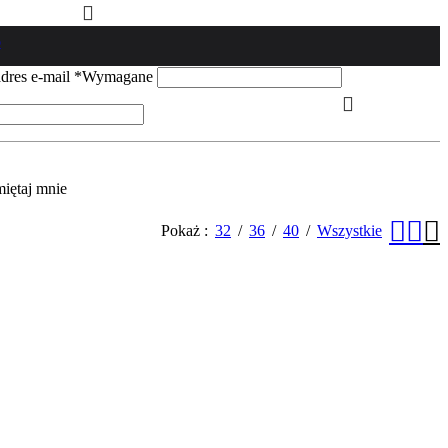
o
dres e-mail
*
Wymagane
iętaj mnie
Pokaż
32
36
40
Wszystkie