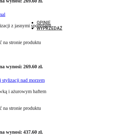
Kombinezony
a wynosi: 269.60 zł.
Kurtki i płaszcze
Nowości
Beaumont
OPINIE
WYPRZEDAŻ
 na stronie produktu
a wynosi: 269.60 zł.
 na stronie produktu
a wynosi: 437.60 zł.