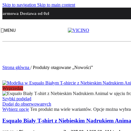
Skip to navigation
Skip to main content
Darmowa Dostawa od 0zł
MENU
Strona główna
/
Produkty otagowane „Nowości”
Wyprzedaż
Szybki podgląd
Dodaj do obserwowanych
Wybierz opcje
Ten produkt ma wiele wariantów. Opcje można wybrać
Esqualo Biały T-shirt z Niebieskim Nadrukiem Anima