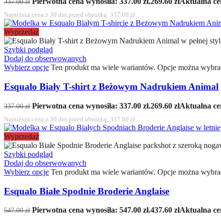
Pierwotna cena wynosiła: 337.00 zł.
269.60
zł
Aktualna cen
337.00
zł
Najniższa cena z 30 dni przed obniżką:
337.00
zł
Wyprzedaż
Szybki podgląd
Dodaj do obserwowanych
Wybierz opcje
Ten produkt ma wiele wariantów. Opcje można wybrać
Esqualo Biały T-shirt z Beżowym Nadrukiem Animal
Pierwotna cena wynosiła: 337.00 zł.
269.60
zł
Aktualna cen
337.00
zł
Najniższa cena z 30 dni przed obniżką:
337.00
zł
Wyprzedaż
Szybki podgląd
Dodaj do obserwowanych
Wybierz opcje
Ten produkt ma wiele wariantów. Opcje można wybrać
Esqualo Białe Spodnie Broderie Anglaise
Pierwotna cena wynosiła: 547.00 zł.
437.60
zł
Aktualna cen
547.00
zł