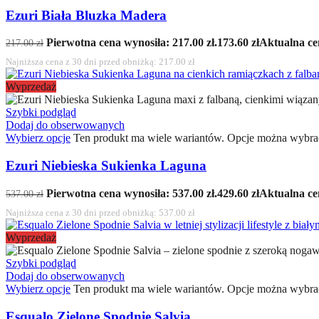
Ezuri Biała Bluzka Madera
Pierwotna cena wynosiła: 217.00 zł.
173.60
zł
Aktualna cen
217.00
zł
Najniższa cena z 30 dni przed obniżką:
217.00
zł
Wyprzedaż
Szybki podgląd
Dodaj do obserwowanych
Wybierz opcje
Ten produkt ma wiele wariantów. Opcje można wybrać
Ezuri Niebieska Sukienka Laguna
Pierwotna cena wynosiła: 537.00 zł.
429.60
zł
Aktualna cen
537.00
zł
Najniższa cena z 30 dni przed obniżką:
537.00
zł
Wyprzedaż
Szybki podgląd
Dodaj do obserwowanych
Wybierz opcje
Ten produkt ma wiele wariantów. Opcje można wybrać
Esqualo Zielone Spodnie Salvia