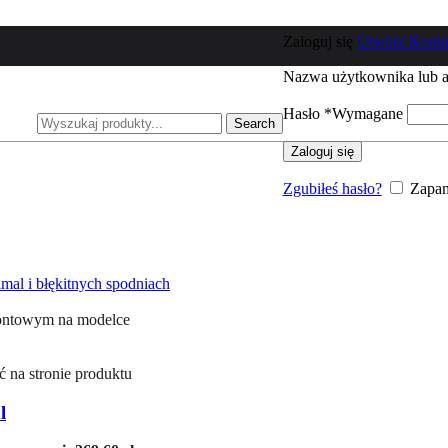
Esqualo
Bluzki
Zaloguj się
Utwórz Kont
Swetry
Spodnie
Nazwa użytkownika lub a
Sukienki
Spódnice
Hasło
*
Wymagane
Marynarki
Search
Kombinezony
Zaloguj się
Nowości
Motive and More
Zgubiłeś hasło?
Zapam
Bluzki
Spodnie
Sukienki
Spódnice
Marynarki
Kombinezony
Kurtki i płaszcze
Nowości
Ezuri
Bluzki
 na stronie produktu
Spodnie
Sukienki
l
Spódnice
Marynarki