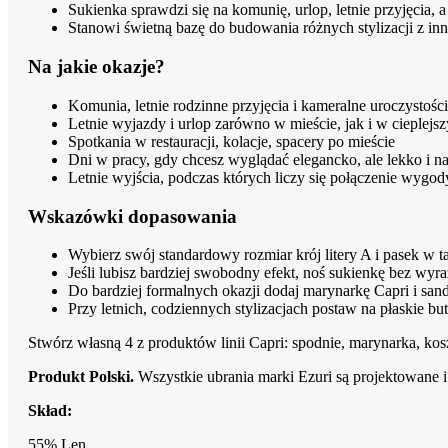
Sukienka sprawdzi się na komunię, urlop, letnie przyjęcia, 
Stanowi świetną bazę do budowania różnych stylizacji z inn
Na jakie okazje?
Komunia, letnie rodzinne przyjęcia i kameralne uroczystości
Letnie wyjazdy i urlop zarówno w mieście, jak i w cieplejs
Spotkania w restauracji, kolacje, spacery po mieście
Dni w pracy, gdy chcesz wyglądać elegancko, ale lekko i na
Letnie wyjścia, podczas których liczy się połączenie wygod
Wskazówki dopasowania
Wybierz swój standardowy rozmiar krój litery A i pasek w 
Jeśli lubisz bardziej swobodny efekt, noś sukienkę bez wyra
Do bardziej formalnych okazji dodaj marynarkę Capri i sand
Przy letnich, codziennych stylizacjach postaw na płaskie bu
Stwórz własną 4 z produktów linii Capri: spodnie, marynarka, kos
Produkt Polski.
Wszystkie ubrania marki Ezuri są projektowane i 
Skład:
55% Len