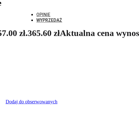
e
Nowości
Beaumont
OPINIE
WYPRZEDAŻ
7.00 zł.
365.60
zł
Aktualna cena wynosi
Dodaj do obserwowanych