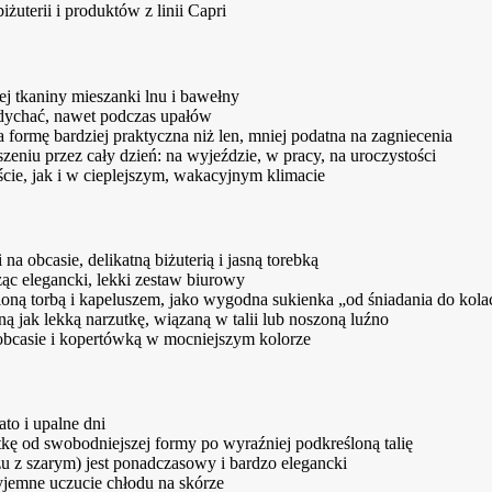
biżuterii i produktów z linii Capri
j tkaniny mieszanki lnu i bawełny
oddychać, nawet podczas upałów
 formę bardziej praktyczna niż len, mniej podatna na zagniecenia
zeniu przez cały dzień: na wyjeździe, w pracy, na uroczystości
cie, jak i w cieplejszym, wakacyjnym klimacie
na obcasie, delikatną biżuterią i jasną torebką
ąc elegancki, lekki zestaw biurowy
ioną torbą i kapeluszem, jako wygodna sukienka „od śniadania do kolac
 jak lekką narzutkę, wiązaną w talii lub noszoną luźno
 obcasie i kopertówką w mocniejszym kolorze
ato i upalne dni
tkę od swobodniejszej formy po wyraźniej podkreśloną talię
żu z szarym) jest ponadczasowy i bardzo elegancki
yjemne uczucie chłodu na skórze