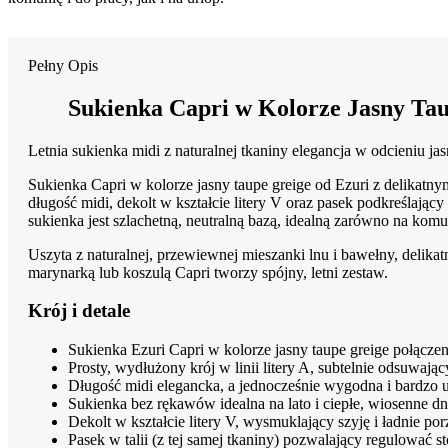
Pełny Opis
Sukienka Capri w Kolorze Jasny Tau
Letnia sukienka midi z naturalnej tkaniny elegancja w odcieniu ja
Sukienka Capri w kolorze jasny taupe greige od Ezuri z delikatnym 
długość midi, dekolt w kształcie litery V oraz pasek podkreślający
sukienka jest szlachetną, neutralną bazą, idealną zarówno na komun
Uszyta z naturalnej, przewiewnej mieszanki lnu i bawełny, delika
marynarką lub koszulą Capri tworzy spójny, letni zestaw.
Krój i detale
Sukienka Ezuri Capri w kolorze jasny taupe greige połączen
Prosty, wydłużony krój w linii litery A, subtelnie odsuwając
Długość midi elegancka, a jednocześnie wygodna i bardzo
Sukienka bez rękawów idealna na lato i ciepłe, wiosenne dn
Dekolt w kształcie litery V, wysmuklający szyję i ładnie po
Pasek w talii (z tej samej tkaniny) pozwalający regulować s