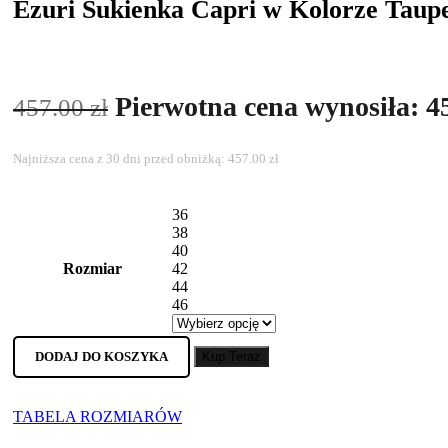
Ezuri Sukienka Capri w Kolorze Taup
Pierwotna cena wynosiła: 45
457.00
zł
Najniższa cena z 30 dni przed obniżką:
457.00
zł
36
38
40
Rozmiar
42
44
46
DODAJ DO KOSZYKA
Kup Teraz
TABELA ROZMIARÓW