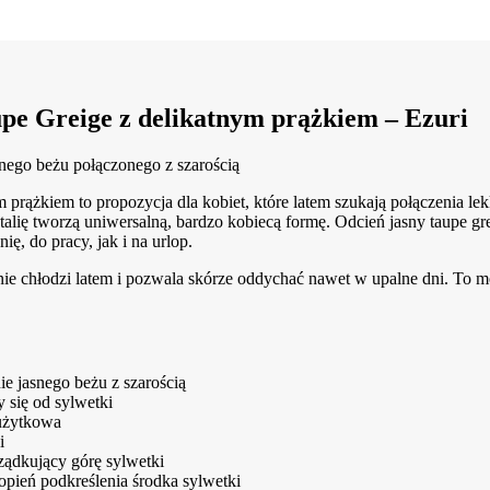
pe Greige z delikatnym prążkiem – Ezuri
snego beżu połączonego z szarością
prążkiem to propozycja dla kobiet, które latem szukają połączenia lekkoś
 talię tworzą uniwersalną, bardzo kobiecą formę. Odcień jasny taupe gr
ię, do pracy, jak i na urlop.
tnie chłodzi latem i pozwala skórze oddychać nawet w upalne dni. To m
ie jasnego beżu z szarością
y się od sylwetki
 użytkowa
i
rządkujący górę sylwetki
topień podkreślenia środka sylwetki