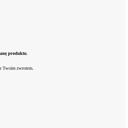
ianę produktu
.
z Twoim zwrotem.