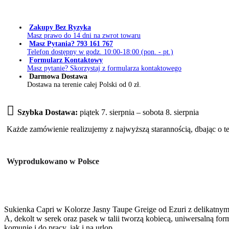
Zakupy Bez Ryzyka
Masz prawo do 14 dni na zwrot towaru
Masz Pytania? 793 161 767
Telefon dostępny w godz. 10:00-18:00 (pon. - pt.)
Formularz Kontaktowy
Masz pytanie? Skorzystaj z formularza kontaktowego
Darmowa Dostawa
Dostawa na terenie całej Polski od 0 zł.
Szybka Dostawa:
piątek 7. sierpnia – sobota 8. sierpnia
Każde zamówienie realizujemy z najwyższą starannością, dbając o t
Wyprodukowano w Polsce
Sukienka Capri w Kolorze Jasny Taupe Greige od Ezuri z delikatnym prą
A, dekolt w serek oraz pasek w talii tworzą kobiecą, uniwersalną for
komunię i do pracy, jak i na urlop.