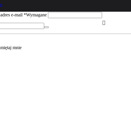
to
adres e-mail
*
Wymagane
miętaj mnie