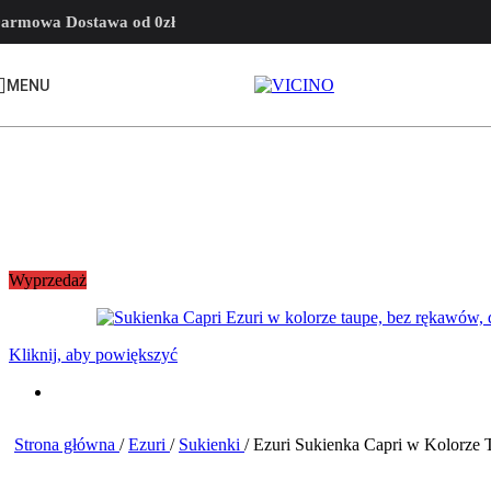
Skip to navigation
Skip to main content
armowa Dostawa od 0zł
MENU
Wyprzedaż
Kliknij, aby powiększyć
Strona główna
/
Ezuri
/
Sukienki
/
Ezuri Sukienka Capri w Kolorze 