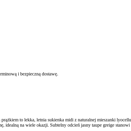
erminową i bezpieczną dostawę.
żkiem to lekka, letnia sukienka midi z naturalnej mieszanki lyocellu i
mę, idealną na wiele okazji. Subtelny odcień jasny taupe greige stanow