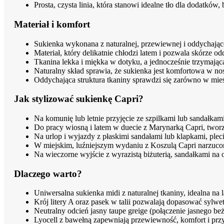
Prosta, czysta linia, która stanowi idealne tło dla dodatków, 
Materiał i komfort
Sukienka wykonana z naturalnej, przewiewnej i oddychające
Materiał, który delikatnie chłodzi latem i pozwala skórze 
Tkanina lekka i miękka w dotyku, a jednocześnie trzymająca
Naturalny skład sprawia, że sukienka jest komfortowa w nos
Oddychająca struktura tkaniny sprawdzi się zarówno w mieś
Jak stylizować sukienkę Capri?
Na komunię lub letnie przyjęcie ze szpilkami lub sandałkami 
Do pracy wiosną i latem w duecie z Marynarką Capri, tworz
Na urlop i wyjazdy z płaskimi sandałami lub klapkami, plec
W miejskim, luźniejszym wydaniu z Koszulą Capri narzuconą
Na wieczorne wyjście z wyrazistą biżuterią, sandałkami na
Dlaczego warto?
Uniwersalna sukienka midi z naturalnej tkaniny, idealna na l
Krój litery A oraz pasek w talii pozwalają dopasować sylwe
Neutralny odcień jasny taupe greige (połączenie jasnego be
Lyocell z bawełną zapewniają przewiewność, komfort i prz