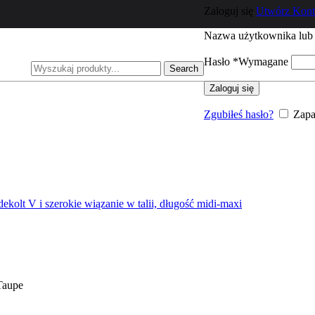
Bluzki
Zaloguj się
Utwórz Kon
Swetry
Spodnie
Nazwa użytkownika lub 
Sukienki
Spódnice
Hasło
*
Wymagane
Marynarki
Search
Kombinezony
Zaloguj się
Nowości
Motive and More
Zgubiłeś hasło?
Zapa
Bluzki
Spodnie
Sukienki
Spódnice
Marynarki
Kombinezony
Kurtki i płaszcze
Nowości
Ezuri
Bluzki
Spodnie
Sukienki
Spódnice
Marynarki
Taupe
Kombinezony
Kurtki i płaszcze