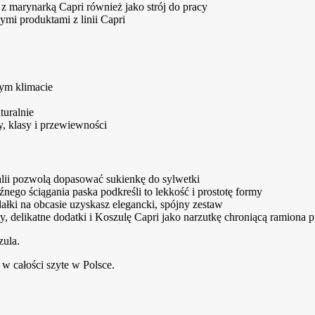
a z marynarką Capri również jako strój do pracy
ymi produktami z linii Capri
zym klimacie
turalnie
y, klasy i przewiewności
talii pozwolą dopasować sukienkę do sylwetki
źnego ściągania paska podkreśli to lekkość i prostotę formy
ałki na obcasie uzyskasz elegancki, spójny zestaw
ty, delikatne dodatki i Koszulę Capri jako narzutkę chroniącą ramiona 
zula.
w całości szyte w Polsce.