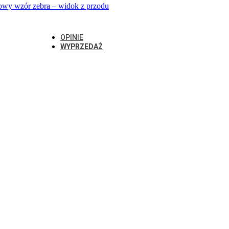
Kombinezony
Kurtki i płaszcze
Nowości
Beaumont
OPINIE
WYPRZEDAŻ