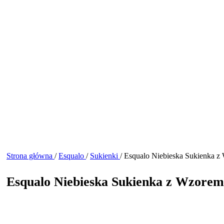
Strona główna
/
Esqualo
/
Sukienki
/
Esqualo Niebieska Sukienka z
Esqualo Niebieska Sukienka z Wzorem