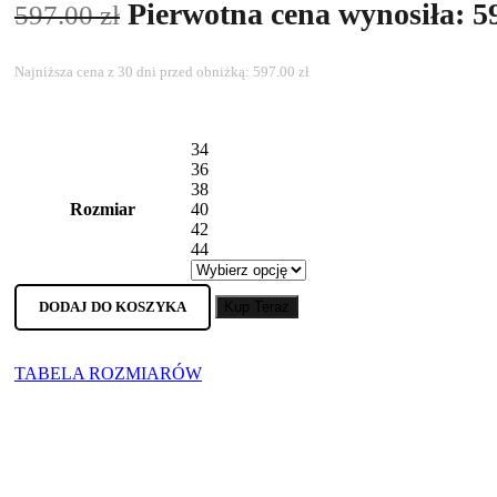
Pierwotna cena wynosiła: 59
597.00
zł
Najniższa cena z 30 dni przed obniżką:
597.00
zł
34
36
38
Rozmiar
40
42
44
DODAJ DO KOSZYKA
Kup Teraz
TABELA ROZMIARÓW