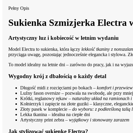
Pełny Opis
Sukienka Szmizjerka Electra 
Artystyczny luz i kobiecość w letnim wydaniu
Model Electra to sukienka, która łączy
lekkość tkaniny z nonszala
przyciąga uwagę, pozostając jednocześnie elegancka i stylowa. Zł
To model idealny na letnie dni – zarówno do pracy, jak i na wyjaz
Wygodny krój z dbałością o każdy detal
Długość midi z rozcięciami po bokach –
komfort i przewie
Luźny fason oversize – pozwala na swobodę, ale przy mni
Krótki, reglanowy rękaw –
naturalny układ na ramionach i 
Kołnierzyk i zapięcie na złote guziki – klasyczne, eleganc
Złoty pasek w komplecie –
do wyboru: z podkreśloną talią l
Lekka tkanina – idealna na ciepłe dni
Artystyczny print zebra –
wyjątkowy i stonowany zarazem
Jak stylizować sukienkę Electra?