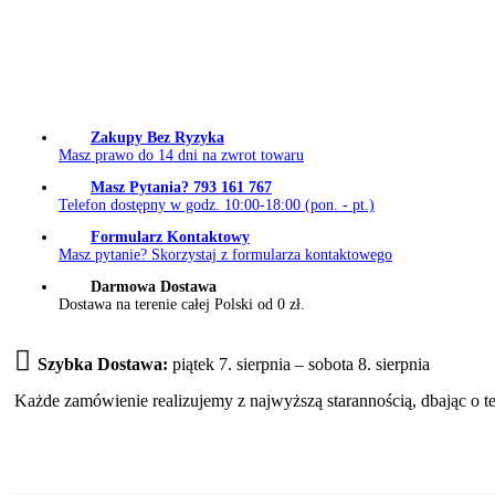
Zakupy Bez Ryzyka
Masz prawo do 14 dni na zwrot towaru
Masz Pytania? 793 161 767
Telefon dostępny w godz. 10:00-18:00 (pon. - pt.)
Formularz Kontaktowy
Masz pytanie? Skorzystaj z formularza kontaktowego
Darmowa Dostawa
Dostawa na terenie całej Polski od 0 zł.
Szybka Dostawa:
piątek 7. sierpnia – sobota 8. sierpnia
Każde zamówienie realizujemy z najwyższą starannością, dbając o t