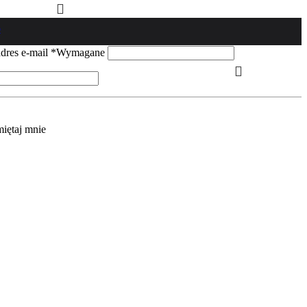
o
dres e-mail
*
Wymagane
iętaj mnie