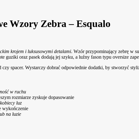
we Wzory Zebra – Esqualo
nckim krojem i luksusowymi detalami
. Wzór przypominający zebrę w sub
ote guziki oraz pasek dodają jej szyku, a luźny fason typu oversize z
d czy spacer. Wystarczy dobrać odpowiednie dodatki, by stworzyć styli
wność w ruchu
ejszym rozmiarze zyskuje dopasowanie
kobiecy luz
kie wykończenie
ub na luzie