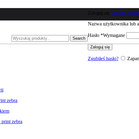
Esqualo
Bluzki
Zaloguj się
Utwórz Kont
Swetry
Spodnie
Nazwa użytkownika lub a
Sukienki
Spódnice
Hasło
*
Wymagane
Marynarki
Search
Kombinezony
Zaloguj się
Nowości
Motive and More
Zgubiłeś hasło?
Zapam
Bluzki
Spodnie
Sukienki
Spódnice
Marynarki
Kombinezony
Kurtki i płaszcze
Nowości
Ezuri
Bluzki
Spodnie
Sukienki
Spódnice
Marynarki