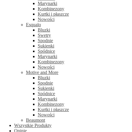
Marynarki
Kombinezony
Kurtki i płaszcze
Nowości
Esqualo
Bluzki
Swetry
Spodnie
Sukienki
Spódnice
Marynarki
Kombinezony
Nowości
Motive and More
Bluzki
Spodnie
Sukienki
Spódnice
Marynarki
Kombinezony
Kurtki i płaszcze
Nowości
Beaumont
Wszystkie Produkty
Opinie