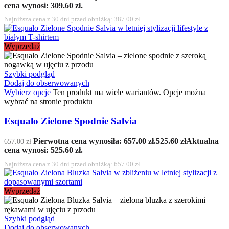
cena wynosi: 309.60 zł.
Najniższa cena z 30 dni przed obniżką:
387.00
zł
Wyprzedaż
Szybki podgląd
Dodaj do obserwowanych
Wybierz opcje
Ten produkt ma wiele wariantów. Opcje można
wybrać na stronie produktu
Esqualo Zielone Spodnie Salvia
Pierwotna cena wynosiła: 657.00 zł.
525.60
zł
Aktualna
657.00
zł
cena wynosi: 525.60 zł.
Najniższa cena z 30 dni przed obniżką:
657.00
zł
Wyprzedaż
Szybki podgląd
Dodaj do obserwowanych