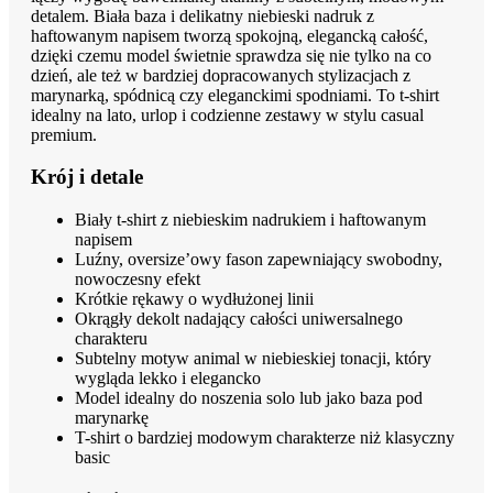
detalem. Biała baza i delikatny niebieski nadruk z
haftowanym napisem tworzą spokojną, elegancką całość,
dzięki czemu model świetnie sprawdza się nie tylko na co
dzień, ale też w bardziej dopracowanych stylizacjach z
marynarką, spódnicą czy eleganckimi spodniami. To t-shirt
idealny na lato, urlop i codzienne zestawy w stylu casual
premium.
Krój i detale
Biały t-shirt z niebieskim nadrukiem i haftowanym
napisem
Luźny, oversize’owy fason zapewniający swobodny,
nowoczesny efekt
Krótkie rękawy o wydłużonej linii
Okrągły dekolt nadający całości uniwersalnego
charakteru
Subtelny motyw animal w niebieskiej tonacji, który
wygląda lekko i elegancko
Model idealny do noszenia solo lub jako baza pod
marynarkę
T-shirt o bardziej modowym charakterze niż klasyczny
basic