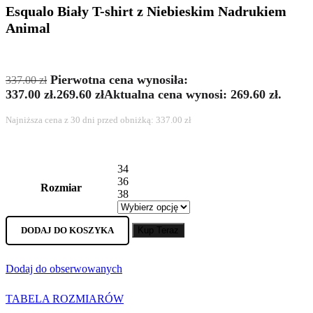
Esqualo Biały T-shirt z Niebieskim Nadrukiem
Animal
Pierwotna cena wynosiła:
337.00
zł
337.00 zł.
269.60
zł
Aktualna cena wynosi: 269.60 zł.
Najniższa cena z 30 dni przed obniżką:
337.00
zł
34
36
Rozmiar
38
DODAJ DO KOSZYKA
Kup Teraz
Dodaj do obserwowanych
TABELA ROZMIARÓW