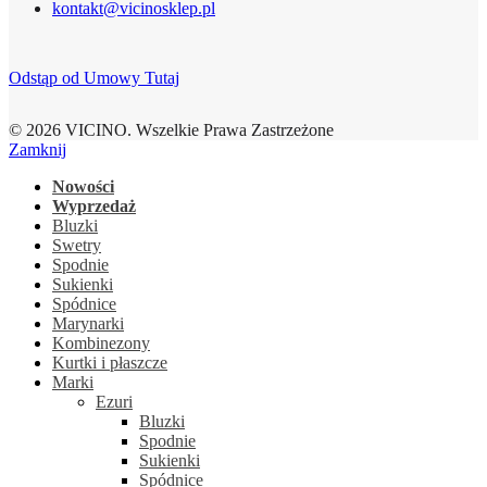
kontakt@vicinosklep.pl
Odstąp od Umowy Tutaj
© 2026 VICINO. Wszelkie Prawa Zastrzeżone
Zamknij
Nowości
Wyprzedaż
Bluzki
Swetry
Spodnie
Sukienki
Spódnice
Marynarki
Kombinezony
Kurtki i płaszcze
Marki
Ezuri
Bluzki
Spodnie
Sukienki
Spódnice