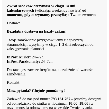
Zwrot środków otrzymasz w ciągu 14 dni
kalendarzowych
(wliczając weekendy i święta)
od
momentu, gdy otrzymamy przesyłkę
z Twoim zwrotem.
Dostawa
Bezpłatna dostawa na każdy zakup
!
Twoje zamówienie przygotowujemy z najwyższą
starannością i wysyłamy w ciągu
1–3 dni roboczych
od
zaksięgowania płatności.
InPost Kurier:
24–72h
InPost Paczkomaty:
24–72h
Dostawa jest zawsze
bezpłatna
, niezależnie od wartości
zamówienia.
Kontakt
Masz pytania? Chętnie pomożemy!
Zadzwoń do nas pod numer
793 161 767
– jesteśmy dostępni
od poniedziałku do piątku w godzinach
10:00–18:00
i z
przyjemnością odpowiemy na wszystkie Twoje pytania.