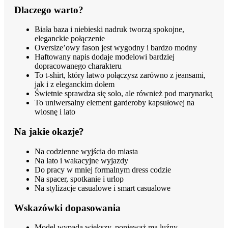
Dlaczego warto?
Biała baza i niebieski nadruk tworzą spokojne,
eleganckie połączenie
Oversize’owy fason jest wygodny i bardzo modny
Haftowany napis dodaje modelowi bardziej
dopracowanego charakteru
To t-shirt, który łatwo połączysz zarówno z jeansami,
jak i z eleganckim dołem
Świetnie sprawdza się solo, ale również pod marynarką
To uniwersalny element garderoby kapsułowej na
wiosnę i lato
Na jakie okazje?
Na codzienne wyjścia do miasta
Na lato i wakacyjne wyjazdy
Do pracy w mniej formalnym dress codzie
Na spacer, spotkanie i urlop
Na stylizacje casualowe i smart casualowe
Wskazówki dopasowania
Model wypada większy, ponieważ ma luźny,