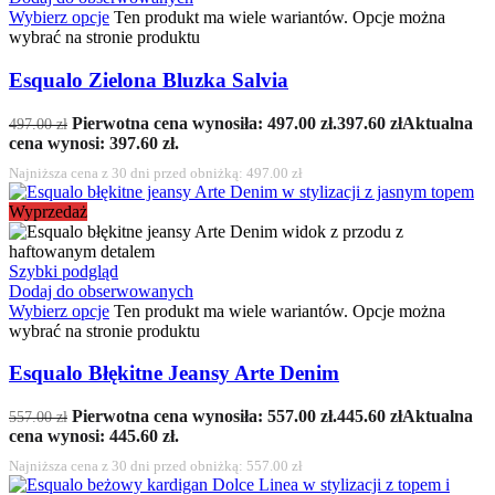
Wybierz opcje
Ten produkt ma wiele wariantów. Opcje można
wybrać na stronie produktu
Esqualo Zielona Bluzka Salvia
Pierwotna cena wynosiła: 497.00 zł.
397.60
zł
Aktualna
497.00
zł
cena wynosi: 397.60 zł.
Najniższa cena z 30 dni przed obniżką:
497.00
zł
Wyprzedaż
Szybki podgląd
Dodaj do obserwowanych
Wybierz opcje
Ten produkt ma wiele wariantów. Opcje można
wybrać na stronie produktu
Esqualo Błękitne Jeansy Arte Denim
Pierwotna cena wynosiła: 557.00 zł.
445.60
zł
Aktualna
557.00
zł
cena wynosi: 445.60 zł.
Najniższa cena z 30 dni przed obniżką:
557.00
zł