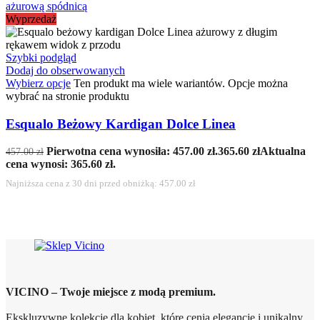
Wyprzedaż
Szybki podgląd
Dodaj do obserwowanych
Wybierz opcje
Ten produkt ma wiele wariantów. Opcje można
wybrać na stronie produktu
Esqualo Beżowy Kardigan Dolce Linea
Pierwotna cena wynosiła: 457.00 zł.
365.60
zł
Aktualna
457.00
zł
cena wynosi: 365.60 zł.
Najniższa cena z 30 dni przed obniżką:
457.00
zł
VICINO – Twoje miejsce z modą premium.
Ekskluzywne kolekcje dla kobiet, które cenią elegancję i unikalny